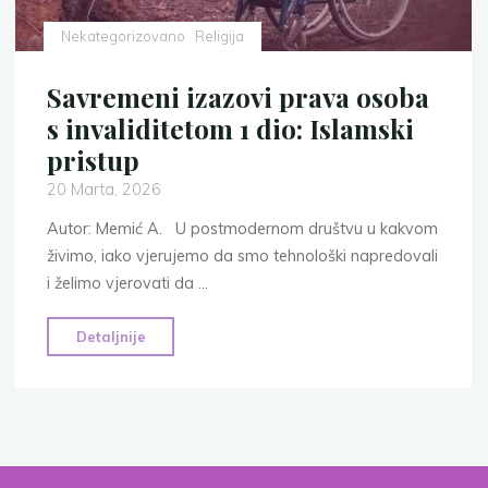
Nekategorizovano
Religija
Savremeni izazovi prava osoba
s invaliditetom 1 dio: Islamski
pristup
20 Marta, 2026
Autor: Memić A. U postmodernom društvu u kakvom
živimo, iako vjerujemo da smo tehnološki napredovali
i želimo vjerovati da …
"Savremeni
Detaljnije
izazovi
prava
osoba
s
invaliditetom