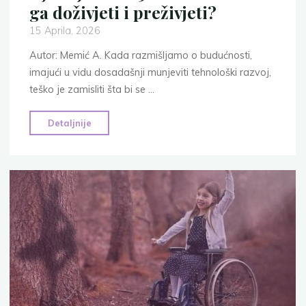
ga doživjeti i preživjeti?
15 Aprila, 2026
Autor: Memić A. Kada razmišljamo o budućnosti,
imajući u vidu dosadašnji munjeviti tehnološki razvoj,
teško je zamisliti šta bi se …
"Djetinjstvo
Detaljnije
2050-
ih:
hoćemo
li
ga
doživjeti
i
preživjeti?"