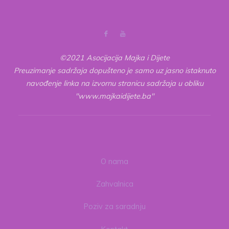
1
dio:
Islamski
pristup"
©2021 Asocijacija Majka i Dijete
Preuzimanje sadržaja dopušteno je samo uz jasno istaknuto
navođenje linka na izvornu stranicu sadržaja u obliku
"www.majkaidijete.ba"
O nama
Zahvalnica
Poziv za saradnju