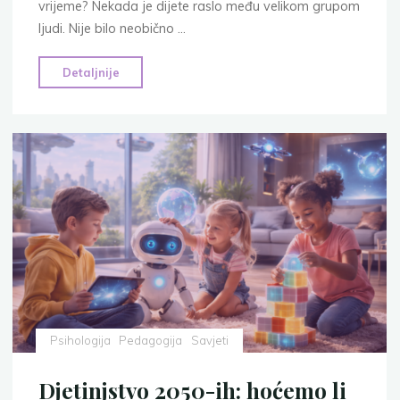
vrijeme? Nekada je dijete raslo među velikom grupom
ljudi. Nije bilo neobično …
"Roditelji
Detaljnije
između
ljubavi,
straha
i
umora:
6
izazova
savremenog
roditeljstva"
Psihologija
Pedagogija
Savjeti
Djetinjstvo 2050-ih: hoćemo li