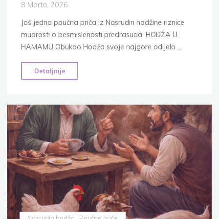
8 Marta, 2026
Još jedna poučna priča iz Nasrudin hodžine riznice
mudrosti o besmislenosti predrasuda. HODŽA U
HAMAMU Obukao Hodža svoje najgore odijelo …
"10
Detaljnije
poučnih
priča
za
djecu:
Nasrudin
Hodža
u
hamamu"
Nasrudin hodža
Poučne priče