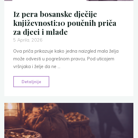
Iz pera bosanske dječije
književnosti:10 poučnih priča
za djeci i mlade
5 Aprila, 2026
Ova priča prikazuje kako jedna naizgled mala želja
može odvesti u pogrešnom pravcu. Pod uticajem
vršnjaka i želje da ne …
"Iz
Detaljnije
pera
bosanske
dječije
književnosti:10
poučnih
priča
za