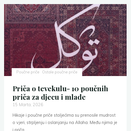
za
djecu
i
mlade:
Priča
o
caru
i
poštenom
lopovu"
Poučne priče
Ostale poučne priče
Priča o tevekulu- 10 poučnih
priča za djecu i mlade
15 Marta, 2026
Hikaje i poučne priče stoljećima su prenosile mudrost
o vjeri, strpljenju i oslanjanju na Allaha. Među njima je
i priča …