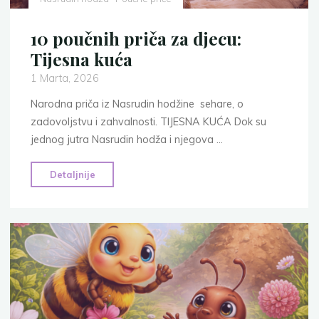
10 poučnih priča za djecu:
Tijesna kuća
1 Marta, 2026
Narodna priča iz Nasrudin hodžine sehare, o
zadovoljstvu i zahvalnosti. TIJESNA KUĆA Dok su
jednog jutra Nasrudin hodža i njegova …
"10
Detaljnije
poučnih
priča
za
djecu:
Tijesna
kuća"