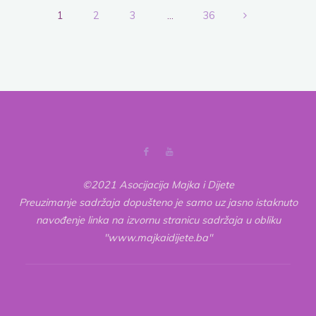
Vrijedni
1
2
3
…
36
mrav
Posts
i
plemenita
pagination
pčela"
©2021 Asocijacija Majka i Dijete
Preuzimanje sadržaja dopušteno je samo uz jasno istaknuto
navođenje linka na izvornu stranicu sadržaja u obliku
"www.majkaidijete.ba"