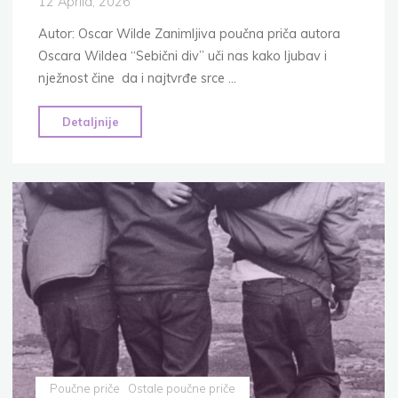
12 Aprila, 2026
Autor: Oscar Wilde Zanimljiva poučna priča autora
Oscara Wildea “Sebični div” uči nas kako ljubav i
nježnost čine da i najtvrđe srce …
"Sebični
Detaljnije
div:
10
poučnih
priča
za
djecu
i
mlade"
Poučne priče
Ostale poučne priče