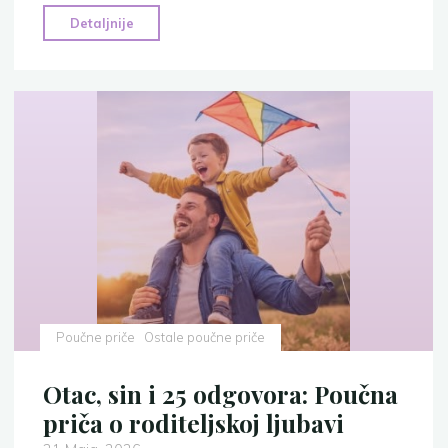
"Priče
Detaljnije
iz
1001
noći:
Ribar
i
Džin"
Poučne priče
Ostale poučne priče
Otac, sin i 25 odgovora: Poučna
priča o roditeljskoj ljubavi