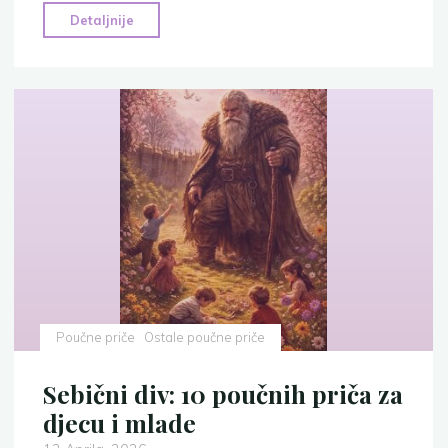
"Kralj
Detaljnije
i
99
zlatnika:
Poučna
priča
o
zahvalnosti"
Poučne priče
Ostale poučne priče
Sebični div: 10 poučnih priča za
djecu i mlade