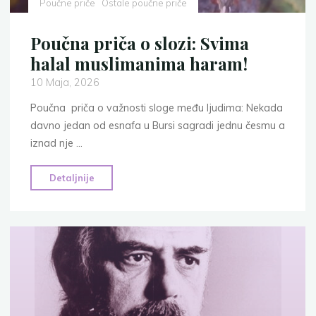
Poučne priče
Ostale poučne priče
Poučna priča o slozi: Svima
halal muslimanima haram!
10 Maja, 2026
Poučna priča o važnosti sloge među ljudima: Nekada
davno jedan od esnafa u Bursi sagradi jednu česmu a
iznad nje …
"Poučna
Detaljnije
priča
o
slozi:
Svima
halal
muslimanima
haram!"