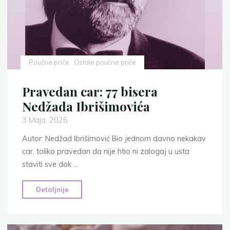
Poučne priče
Ostale poučne priče
Pravedan car: 77 bisera
Nedžada Ibrišimovića
3 Maja, 2026
Autor: Nedžad Ibrišimović Bio jednom davno nekakav
car, toliko pravedan da nije htio ni zalogaj u usta
staviti sve dok …
"Pravedan
Detaljnije
car:
77
bisera