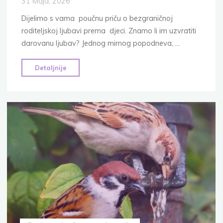
31 Maja, 2026
Dijelimo s vama poučnu priču o bezgraničnoj
roditeljskoj ljubavi prema djeci. Znamo li im uzvratiti
darovanu ljubav? Jednog mirnog popodneva, …
"Otac,
Detaljnije
sin
i
25
odgovora:
Poučna
priča
o
roditeljskoj
ljubavi"