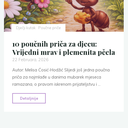
Dječji kutak
Poučne priče
10 poučnih priča za djecu:
Vrijedni mrav i plemenita pčela
22 Februara, 2026
Autor: Melisa Ćosić-Hodžić Slijedi još jedna poučna
priča za najmlađe u danima mubarek mjeseca
ramazana, o pravom iskrenom prijateljstvu i …
"10
Detaljnije
poučnih
priča
za
djecu: