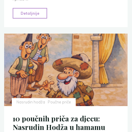
"Priča
Detaljnije
o
tevekulu-
10
poučnih
priča
za
djecu
i
mlade"
Nasrudin hodža
Poučne priče
10 poučnih priča za djecu:
Nasrudin Hodža u hamamu