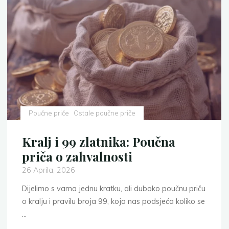
Nedžada
Ibrišimovića"
Poučne priče
Ostale poučne priče
Kralj i 99 zlatnika: Poučna
priča o zahvalnosti
26 Aprila, 2026
Dijelimo s vama jednu kratku, ali duboko poučnu priču
o kralju i pravilu broja 99, koja nas podsjeća koliko se
…