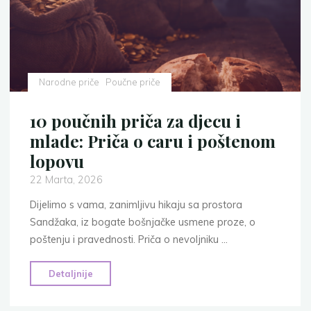
djeci
i
mlade"
Narodne priče
Poučne priče
10 poučnih priča za djecu i
mlade: Priča o caru i poštenom
lopovu
22 Marta, 2026
Dijelimo s vama, zanimljivu hikaju sa prostora
Sandžaka, iz bogate bošnjačke usmene proze, o
poštenju i pravednosti. Priča o nevoljniku …
"10
Detaljnije
poučnih
priča