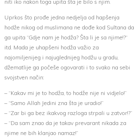
niti iko nakon toga upita šta je bilo s njim.
Uprkos što prođe jedna nedjelja od hapšenja
hodže nikog od muslimana ne dođe kod Sultana da
ga upita “Gdje nam je hodža? Šta li je sa njime!?“
itd. Mada je uhapšeni hodža važio za
najomiljenijeg i najuglednijeg hodžu u gradu,
džematlije ga počeše ogovarati i to svako na sebi
svojstven način:
– “Kakav mi je to hodža, to hodže nije ni vidjelo!”
– “Samo Allah Jedini zna šta je uradio!”
– “Zar bi ga bez ikakvog razloga strpali u zatvor!?”
– “Da sam znao da je takav prevarant nikada za
njime ne bih klanjao namaz!”