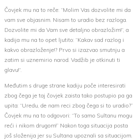
Čovjek mu na to reče: “Molim Vas dozvolite mi da
vam sve objasnim. Nisam to uradio bez razloga.
Dozvolite mi da Vam sve detaljno obrazložim!“, a
kadija mu na to opet ljutito: “Kakav sad razlog i
kakvo obrazloženje!? Prvo si izazvao smutnju a
zatim si uznemirio narod. Vadžib je otkinuti ti
glavu!“.
Međutim s druge strane kadiju poče interesirati
zbog čega je taj čovjek zaista tako postupio pa ga
upita: “Uredu, de nam reci zbog čega si to uradio?”
Čovjek mu na to odgovori: “To samo Sultanu mogu
reći i nikom drugom!” Nakon toga situacija posta
još složenija jer su Sultana upoznali sa situacijom.