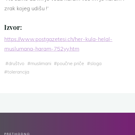
zrak kojeg udišu !“
Izvor:
https://www.postgazetesi.ch/her-kula-helal-
muslumana-haram-752yy.htm
#
društvo
#
muslimani
#
poučne priče
#
sloga
#
tolerancija
PRETHODNO