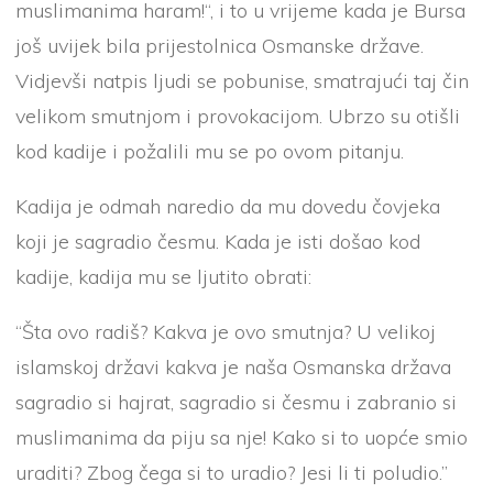
muslimanima haram!“, i to u vrijeme kada je Bursa
još uvijek bila prijestolnica Osmanske države.
Vidjevši natpis ljudi se pobunise, smatrajući taj čin
velikom smutnjom i provokacijom. Ubrzo su otišli
kod kadije i požalili mu se po ovom pitanju.
Kadija je odmah naredio da mu dovedu čovjeka
koji je sagradio česmu. Kada je isti došao kod
kadije, kadija mu se ljutito obrati:
“Šta ovo radiš? Kakva je ovo smutnja? U velikoj
islamskoj državi kakva je naša Osmanska država
sagradio si hajrat, sagradio si česmu i zabranio si
muslimanima da piju sa nje! Kako si to uopće smio
uraditi? Zbog čega si to uradio? Jesi li ti poludio.”