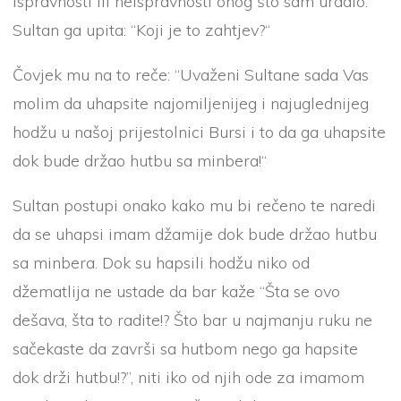
ispravnosti ili neispravnosti onog što sam uradio.”
Sultan ga upita: “Koji je to zahtjev?“
Čovjek mu na to reče: “Uvaženi Sultane sada Vas
molim da uhapsite najomiljenijeg i najuglednijeg
hodžu u našoj prijestolnici Bursi i to da ga uhapsite
dok bude držao hutbu sa minbera!“
Sultan postupi onako kako mu bi rečeno te naredi
da se uhapsi imam džamije dok bude držao hutbu
sa minbera. Dok su hapsili hodžu niko od
džematlija ne ustade da bar kaže “Šta se ovo
dešava, šta to radite!? Što bar u najmanju ruku ne
sačekaste da završi sa hutbom nego ga hapsite
dok drži hutbu!?”, niti iko od njih ode za imamom