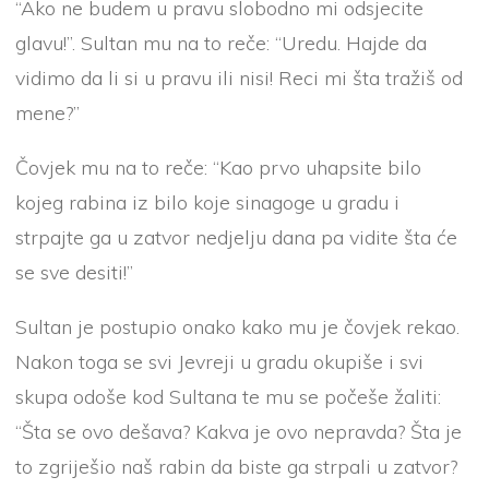
“Ako ne budem u pravu slobodno mi odsjecite
glavu!”. Sultan mu na to reče: “Uredu. Hajde da
vidimo da li si u pravu ili nisi! Reci mi šta tražiš od
mene?”
Čovjek mu na to reče: “Kao prvo uhapsite bilo
kojeg rabina iz bilo koje sinagoge u gradu i
strpajte ga u zatvor nedjelju dana pa vidite šta će
se sve desiti!”
Sultan je postupio onako kako mu je čovjek rekao.
Nakon toga se svi Jevreji u gradu okupiše i svi
skupa odoše kod Sultana te mu se počeše žaliti:
“Šta se ovo dešava? Kakva je ovo nepravda? Šta je
to zgriješio naš rabin da biste ga strpali u zatvor?