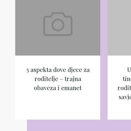
aspekta
dove
djece
za
roditelje
–
trajna
obaveza
3 aspekta dove djece za
U
i
roditelje – trajna
tin
emanet
obaveza i emanet
rodi
savj