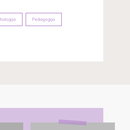
ihologija
Pedagogija
Roditeljski