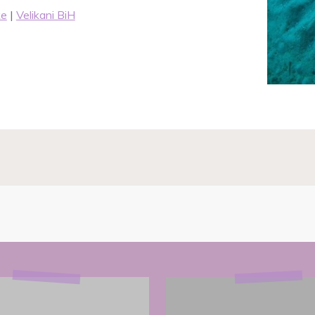
ke
|
Velikani BiH
AUTIZAM
AUTIZA
–
–