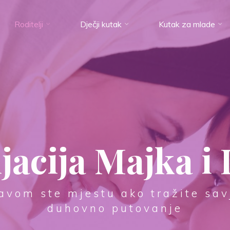
Roditelji
Dječji kutak
Kutak za mlade
jacija Majka i 
avom ste mjestu ako tražite sav
duhovno putovanje