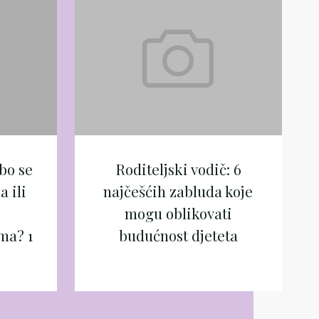
vodič:
6
najčešćih
zabluda
koje
mogu
oblikovati
budućnost
bo se
Roditeljski vodič: 6
o
djeteta
a ili
najčešćih zabluda koje
vanje
mogu oblikovati
ma? 1
budućnost djeteta