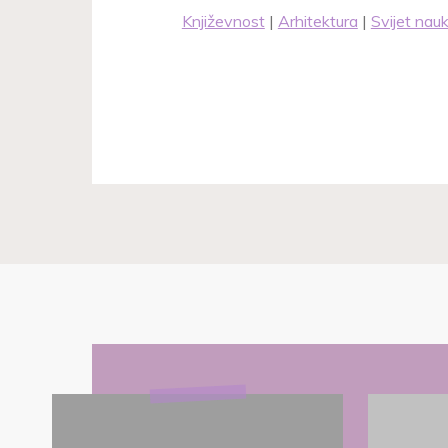
Književnost
|
Arhitektura
|
Svijet nau
ZNAČAJ
MEVLUDA