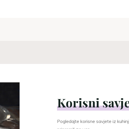
za
saradnju"
Korisni savje
Pogledajte korisne savjete iz kuhinj