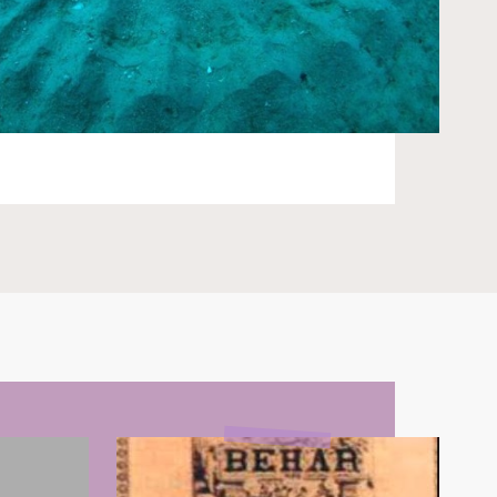
M
Listovi
“Bošnjak”,