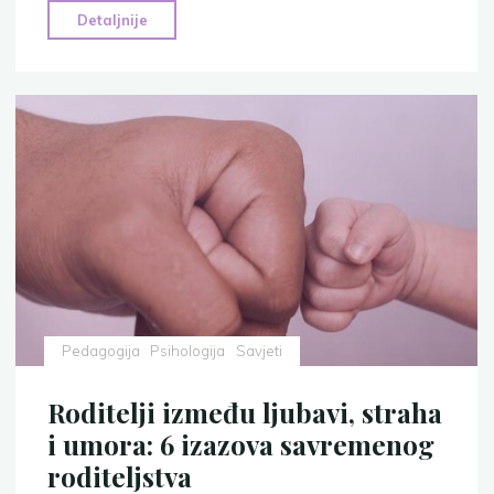
"Kako
Detaljnije
društvo
tretira
očeve?
6
najčešćih
predrasuda
o
očevima
u
savremenom
društvu"
Pedagogija
Psihologija
Savjeti
Roditelji između ljubavi, straha
i umora: 6 izazova savremenog
roditeljstva