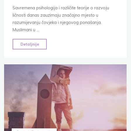
Savremena psihologija i različite teorije o razvoju
ličnosti danas zauzimaju značajno mjesto u
razumijevanju čovjeka i njegovog ponašanja.
Muslimani u …
"Povjerenje
Detaljnije
u
savremenu
psihologiju
2.
dio:
Teorija
i
praktični
odgoj"