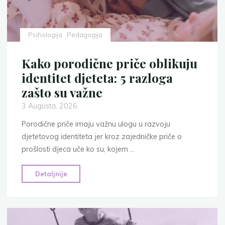
usmjeriti?
1"
Psihologija
Pedagogija
Kako porodične priče oblikuju
identitet djeteta: 5 razloga
zašto su važne
3 Augusta, 2026
Porodične priče imaju važnu ulogu u razvoju
djetetovog identiteta jer kroz zajedničke priče o
prošlosti djeca uče ko su, kojem …
"Kako
Detaljnije
porodične
priče
oblikuju
identitet