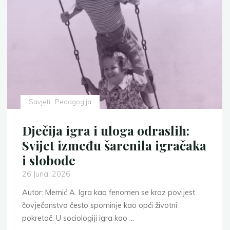
djeteta:
5
razloga
zašto
su
važne"
Savjeti
Pedagogija
Dječija igra i uloga odraslih:
Svijet između šarenila igračaka
i slobode
26 Juna, 2026
Autor: Memić A. Igra kao fenomen se kroz povijest
čovječanstva često spominje kao opći životni
pokretač. U sociologiji igra kao …