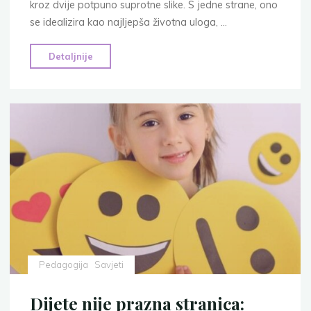
kroz dvije potpuno suprotne slike. S jedne strane, ono
se idealizira kao najljepša životna uloga, …
"7
Detaljnije
mitova
o
roditeljstvu
zašto
je
vrijeme
da
preispitamo
neke
uvriježene
mitove"
Pedagogija
Savjeti
Dijete nije prazna stranica: