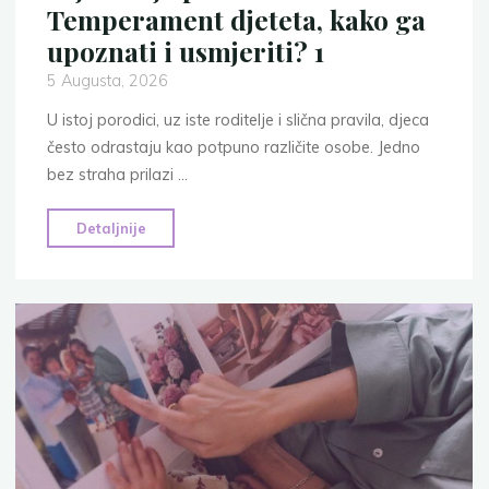
Temperament djeteta, kako ga
upoznati i usmjeriti? 1
5 Augusta, 2026
U istoj porodici, uz iste roditelje i slična pravila, djeca
često odrastaju kao potpuno različite osobe. Jedno
bez straha prilazi …
"Dijete
Detaljnije
nije
prazna
stranica:
Temperament
djeteta,
kako
ga
upoznati
i