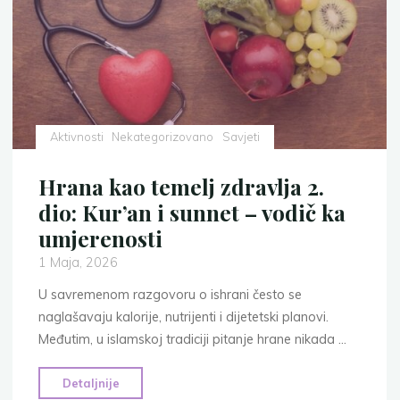
statistike
i
islamska
perspektiva"
Aktivnosti
Nekategorizovano
Savjeti
Hrana kao temelj zdravlja 2.
dio: Kur’an i sunnet – vodič ka
umjerenosti
1 Maja, 2026
U savremenom razgovoru o ishrani često se
naglašavaju kalorije, nutrijenti i dijetetski planovi.
Međutim, u islamskoj tradiciji pitanje hrane nikada …
"Hrana
Detaljnije