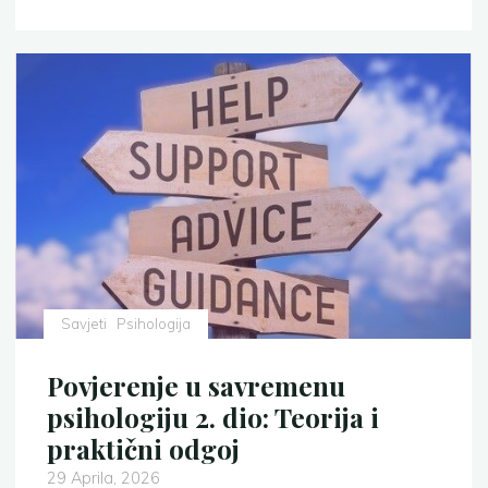
kao
temelj
zdravlja
2.
dio:
Kur’an
i
sunnet
–
vodič
ka
umjerenosti"
Savjeti
Psihologija
Povjerenje u savremenu
psihologiju 2. dio: Teorija i
praktični odgoj
29 Aprila, 2026