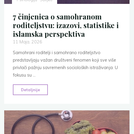
7 činjenica o samohranom
roditeljstvu: izazovi, statistike i
islamska perspektiva
11 Maja, 2026
Samohrani roditelji i samohrano roditeljstvo
predstavljaju važan društveni fenomen koji sve više
privlači pažnju savremenih socioloških istraživanja. U
fokusu su …
"7
Detaljnije
činjenica
o
samohranom
roditeljstvu:
izazovi,