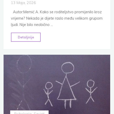
13 Maja, 2026
Autor:Memić A. Kako se roditeljstvo promijenilo kroz
vrijeme? Nekada je dijete raslo među velikom grupom
ljudi. Nije bilo neobično …
"Roditelji
Detaljnije
između
ljubavi,
straha
i
umora:
6
izazova
savremenog
roditeljstva"
Psihologija
Savjeti