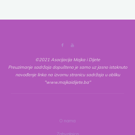
na
dosadu?
pagination
1.
dio"
©2021 Asocijacija Majka i Dijete
Preuzimanje sadržaja dopušteno je samo uz jasno istaknuto
navođenje linka na izvornu stranicu sadržaja u obliku
"www.majkaidijete.ba"
O nama
Zahvalnica