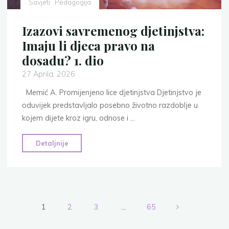
Savjeti
Pedagogija
Izazovi savremenog djetinjstva:
Imaju li djeca pravo na
dosadu? 1. dio
27 Aprila, 2026
Memić A. Promijenjeno lice djetinjstva Djetinjstvo je
oduvijek predstavljalo posebno životno razdoblje u
kojem dijete kroz igru, odnose i …
"Izazovi
Detaljnije
savremenog
djetinjstva:
Imaju
li
djeca
1
2
3
…
65
pravo
Posts