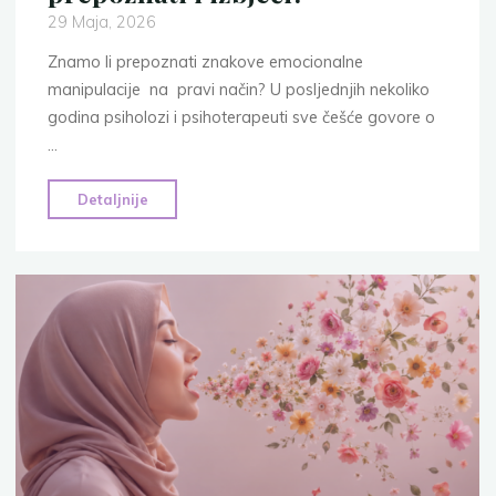
29 Maja, 2026
Znamo li prepoznati znakove emocionalne
manipulacije na pravi način? U posljednjih nekoliko
godina psiholozi i psihoterapeuti sve češće govore o
…
"8
Detaljnije
znakova
emocionalne
manipulacije
u
odnosu:
Kako
je
prepoznati
i
izbjeći?"