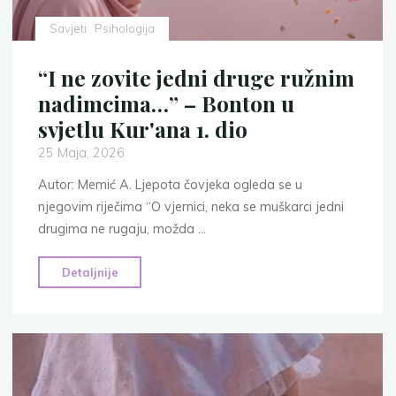
Savjeti
Psihologija
“I ne zovite jedni druge ružnim
nadimcima…” – Bonton u
svjetlu Kur'ana 1. dio
25 Maja, 2026
Autor: Memić A. Ljepota čovjeka ogleda se u
njegovim riječima “O vjernici, neka se muškarci jedni
drugima ne rugaju, možda …
"“I
Detaljnije
ne
zovite
jedni
druge
ružnim