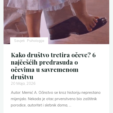
nadimcima…”
–
Bonton
u
svjetlu
Kur'ana
1.
Savjeti
Psihologija
dio"
Kako društvo tretira očeve? 6
najčešćih predrasuda o
očevima u savremenom
društvu
20 Maja, 2026
Autor: Memić A. Očinstvo se kroz historiju neprestano
mijenjalo. Nekada je otac prvenstveno bio zaštitnik
porodice, autoritet i skrbnik doma, …