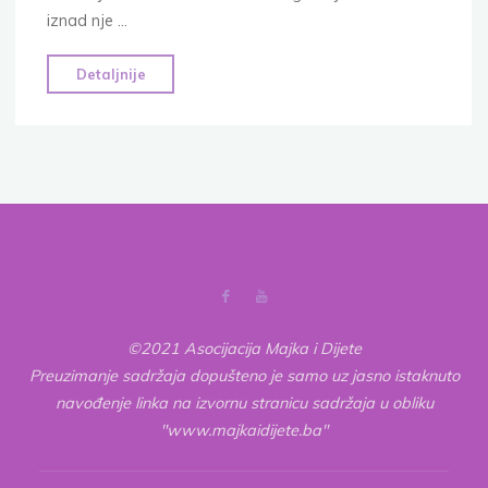
iznad nje …
"Poučna
Detaljnije
priča
o
slozi:
Svima
halal
muslimanima
haram!"
©2021 Asocijacija Majka i Dijete
Preuzimanje sadržaja dopušteno je samo uz jasno istaknuto
navođenje linka na izvornu stranicu sadržaja u obliku
"www.majkaidijete.ba"