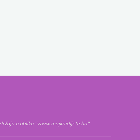
adržaja u obliku "www.majkaidijete.ba"