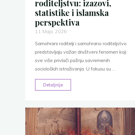
roditeljstvu: izazovi,
statistike i islamska
perspektiva
11 Maja, 2026
Samohrani roditelji i samohrano roditeljstvo
predstavljaju važan društveni fenomen koji
sve više privlači pažnju savremenih
socioloških istraživanja. U fokusu su …
"7
Detaljnije
činjenica
o
samohranom
roditeljstvu:
izazovi,
statistike