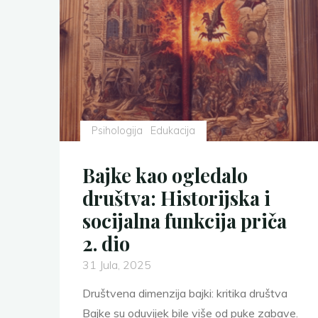
i
islamska
perspektiva"
Psihologija
Edukacija
Bajke kao ogledalo
društva: Historijska i
socijalna funkcija priča
2. dio
31 Jula, 2025
Društvena dimenzija bajki: kritika društva
Bajke su oduvijek bile više od puke zabave.