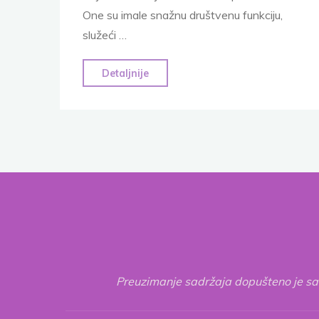
One su imale snažnu društvenu funkciju,
služeći …
"Bajke
Detaljnije
kao
ogledalo
društva:
Historijska
i
socijalna
funkcija
priča
2.
dio"
Preuzimanje sadržaja dopušteno je sam