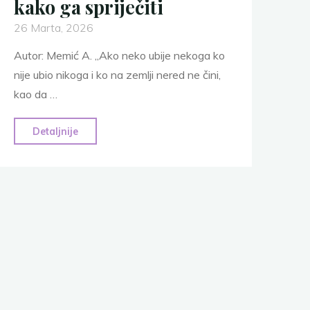
kako ga spriječiti
26 Marta, 2026
Autor: Memić A. „Ako neko ubije nekoga ko
nije ubio nikoga i ko na zemlji nered ne čini,
kao da …
"7
Detaljnije
činjenica
o
femicidu
koje
moramo
znati
i
kako
ga