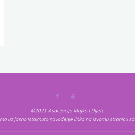
©2021 Asocijacija Majka i Dijete
o uz jasno istaknuto navođenje linka na izvornu stranicu s