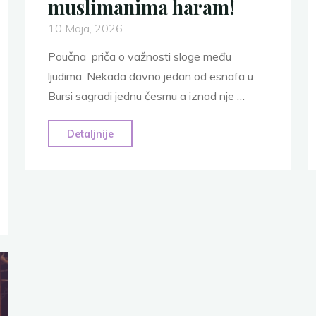
muslimanima haram!
10 Maja, 2026
Poučna priča o važnosti sloge među
ljudima: Nekada davno jedan od esnafa u
Bursi sagradi jednu česmu a iznad nje …
"Poučna
Detaljnije
priča
o
slozi:
Svima
halal
muslimanima
haram!"