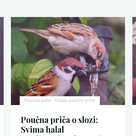
Poučne priče
Ostale poučne priče
Poučna priča o slozi:
Svima halal