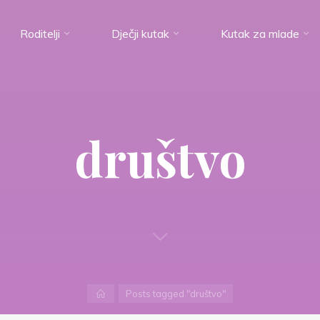
Roditelji
Dječji kutak
Kutak za mlade
društvo
Home
Posts tagged "društvo"