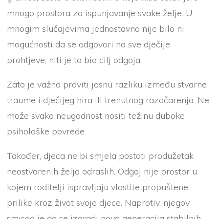
mnogo prostora za ispunjavanje svake želje. U
mnogim slučajevima jednostavno nije bilo ni
mogućnosti da se odgovori na sve dječije
prohtjeve, niti je to bio cilj odgoja.
Zato je važno praviti jasnu razliku između stvarne
traume i dječijeg hira ili trenutnog razočarenja. Ne
može svaka neugodnost nositi težinu duboke
psihološke povrede.
Također, djeca ne bi smjela postati produžetak
neostvarenih želja odraslih. Odgoj nije prostor u
kojem roditelji ispravljaju vlastite propuštene
prilike kroz život svoje djece. Naprotiv, njegov
smisao je da se izgradi nova generacija stabilnih,