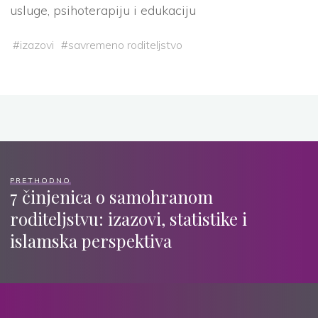
usluge, psihoterapiju i edukaciju
#
izazovi
#
savremeno roditeljstvo
PRETHODNO
7 činjenica o samohranom
roditeljstvu: izazovi, statistike i
islamska perspektiva