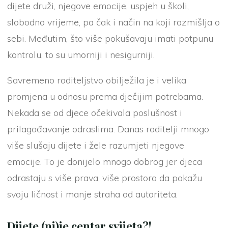
dijete druži, njegove emocije, uspjeh u školi,
slobodno vrijeme, pa čak i način na koji razmišlja o
sebi. Međutim, što više pokušavaju imati potpunu
kontrolu, to su umorniji i nesigurniji.
Savremeno roditeljstvo obilježila je i velika
promjena u odnosu prema dječijim potrebama.
Nekada se od djece očekivala poslušnost i
prilagođavanje odraslima. Danas roditelji mnogo
više slušaju dijete i žele razumjeti njegove
emocije. To je donijelo mnogo dobrog jer djeca
odrastaju s više prava, više prostora da pokažu
svoju ličnost i manje straha od autoriteta.
Dijete (ni)je centar svijeta?!