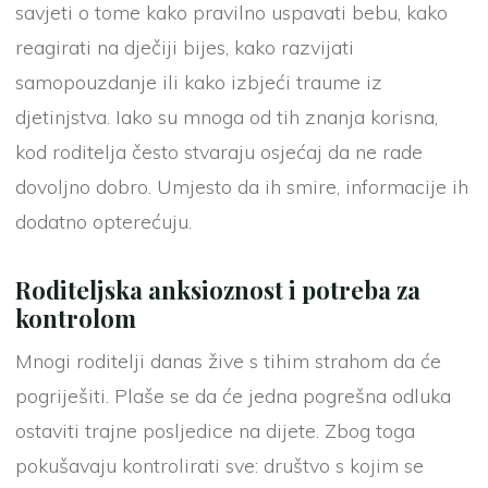
savjeti o tome kako pravilno uspavati bebu, kako
reagirati na dječiji bijes, kako razvijati
samopouzdanje ili kako izbjeći traume iz
djetinjstva. Iako su mnoga od tih znanja korisna,
kod roditelja često stvaraju osjećaj da ne rade
dovoljno dobro. Umjesto da ih smire, informacije ih
dodatno opterećuju.
Roditeljska anksioznost i potreba za
kontrolom
Mnogi roditelji danas žive s tihim strahom da će
pogriješiti. Plaše se da će jedna pogrešna odluka
ostaviti trajne posljedice na dijete. Zbog toga
pokušavaju kontrolirati sve: društvo s kojim se