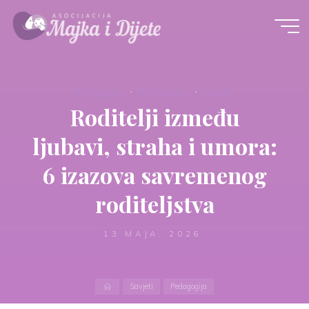
Skip
to
content
Pedagogija
Psihologija
Savjeti
Roditelji između
ljubavi, straha i umora:
6 izazova savremenog
roditeljstva
13 MAJA, 2026
Home
Savjeti
Pedagogija