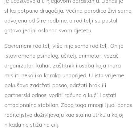
je učestvovala u njegovom odrastanju. Danas je
slika potpuno drugačija. Većina porodica živi sama,
odvojena od šire rodbine, a roditelji su postali
gotovo jedini oslonac svom djetetu.
Savremeni roditelj više nije samo roditelj. On je
istovremeno psiholog, učitelj, animator, vozač,
organizator, kuhar, zaštitnik i osoba koja mora
misliti nekoliko koraka unaprijed. U isto vrijeme
pokušava zadržati posao, održati brak ili
partnerski odnos, voditi računa o kući i ostati
emocionalno stabilan. Zbog toga mnogi ljudi danas
roditeljstvo doživljavaju kao stalnu utrku u kojoj
nikada ne stižu na cilj.