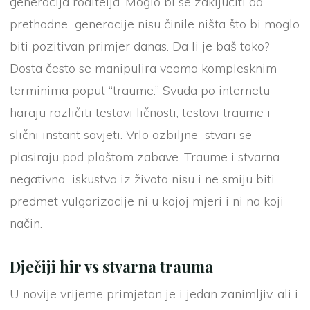
generacija roditelja. Moglo bi se zaključiti da
prethodne generacije nisu činile ništa što bi moglo
biti pozitivan primjer danas. Da li je baš tako?
Dosta često se manipulira veoma komplesknim
terminima poput “traume.” Svuda po internetu
haraju različiti testovi ličnosti, testovi traume i
slični instant savjeti. Vrlo ozbiljne stvari se
plasiraju pod plaštom zabave. Traume i stvarna
negativna iskustva iz života nisu i ne smiju biti
predmet vulgarizacije ni u kojoj mjeri i ni na koji
način.
Dječiji hir vs stvarna trauma
U novije vrijeme primjetan je i jedan zanimljiv, ali i