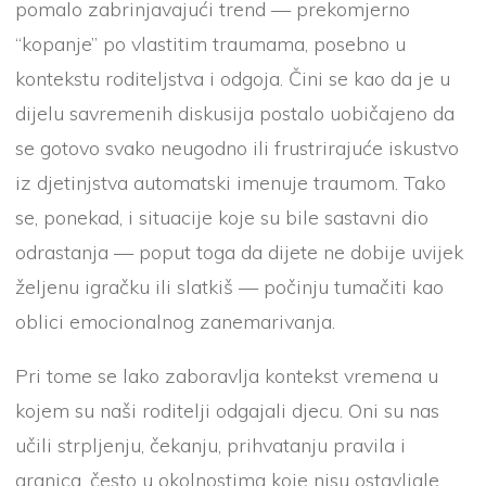
pomalo zabrinjavajući trend — prekomjerno
“kopanje” po vlastitim traumama, posebno u
kontekstu roditeljstva i odgoja. Čini se kao da je u
dijelu savremenih diskusija postalo uobičajeno da
se gotovo svako neugodno ili frustrirajuće iskustvo
iz djetinjstva automatski imenuje traumom. Tako
se, ponekad, i situacije koje su bile sastavni dio
odrastanja — poput toga da dijete ne dobije uvijek
željenu igračku ili slatkiš — počinju tumačiti kao
oblici emocionalnog zanemarivanja.
Pri tome se lako zaboravlja kontekst vremena u
kojem su naši roditelji odgajali djecu. Oni su nas
učili strpljenju, čekanju, prihvatanju pravila i
granica, često u okolnostima koje nisu ostavljale