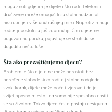
mogu znati gdje im je dijete i šta radi. Telefoni i
društvene mreže omogućili su stalni nadzor, ali
nisu donijeli više unutrašnjeg mira. Naprotiv, mnogi
roditelji postali su još zabrinutiji. Čim dijete ne
odgovori na poruku, pojavljuje se strah da se
dogodilo nešto loše.
Šta ako prezaštićujemo djecu?
Problem je što dijete ne može odrastati bez
određene slobode. Ako roditelj stalno nadgleda
svaki korak, dijete može početi vjerovati da je
svijet opasno mjesto i da samo nije sposobno nositi
se sa životom. Takva djeca često postaju nesigurna
ili pretjerano ovisna o mišljenju drugih.