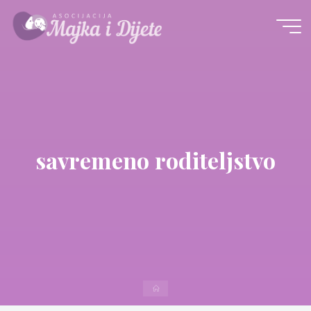
Skip
to
content
savremeno roditeljstvo
Home