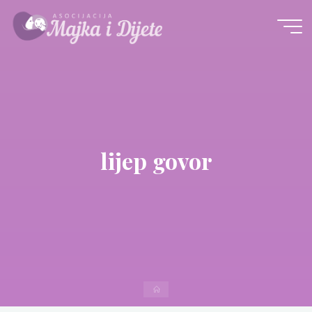
Skip
to
content
lijep govor
Home