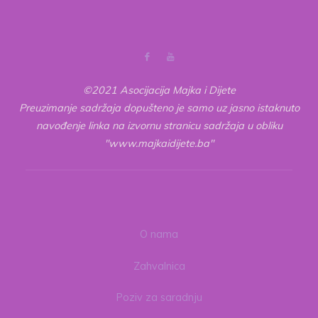
–
trajna
obaveza
i
emanet"
©2021 Asocijacija Majka i Dijete
Preuzimanje sadržaja dopušteno je samo uz jasno istaknuto
navođenje linka na izvornu stranicu sadržaja u obliku
"www.majkaidijete.ba"
O nama
Zahvalnica
Poziv za saradnju