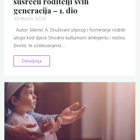
susreću roditelji svih
generacija – 1. dio
30 Marta, 2026
Autor: Memić A. Društveni utjecaji i formiranje rodnih
uloga kod djece Shodno kulturnom ambijentu i načinu
života, te očekivanjima …
"23
Detaljnije
odgojna
izazova
s
kojima
se
susreću
roditelji
svih
generacija
–