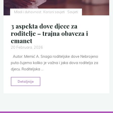
1.
dio"
Mladi i duhovnost
Korisni savjeti
Savjeti
3 aspekta dove djece za
roditelje – trajna obaveza i
emanet
20 Februara, 2026
Autor: Memić A. Snaga roditeljske dove Nebrojeno
puta čujemo koliko je važna i jaka dova roditelja za
djecu. Roditeljska …
"3
Detaljnije
aspekta
dove
djece
za
roditelje