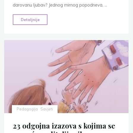
darovanu ljubav? Jednog mirnog popodneva, …
"Otac,
Detaljnije
sin
i
25
odgovora:
Poučna
priča
o
roditeljskoj
ljubavi"
Pedagogija
Savjeti
23 odgojna izazova s kojima se