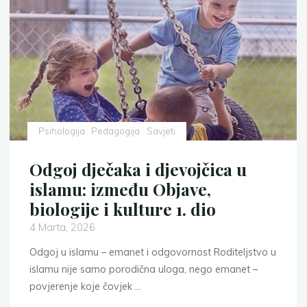
invaliditetom
1
dio:
Islamski
pristup"
Psihologija
Pedagogija
Savjeti
Odgoj dječaka i djevojčica u
islamu: između Objave,
biologije i kulture 1. dio
4 Marta, 2026
Odgoj u islamu – emanet i odgovornost Roditeljstvo u
islamu nije samo porodična uloga, nego emanet –
povjerenje koje čovjek …