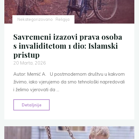
spriječiti"
Nekategorizovano
Religija
Savremeni izazovi prava osoba
s invaliditetom 1 dio: Islamski
pristup
20 Marta, 2026
Autor: Memić A. U postmodernom društvu u kakvom
živimo, iako vjerujemo da smo tehnološki napredovali
i želimo vjerovati da …
"Savremeni
Detaljnije
izazovi
prava
osoba
s