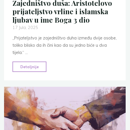
Zajedništvo duša: Aristotelovo
prijateljstvo vrline i islamska
ljubav u ime Boga 3 dio
17 Jula, 2025
„Prijateljstvo je zajedništvo duha između dvije osobe,
toliko blisko da ih čini kao da su jedno biće u dva
tijela.“ …
"Zajedništvo
Detaljnije
duša:
Aristotelovo
prijateljstvo
vrline
i
islamska
ljubav
u