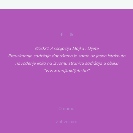
nužnost
za
život
—
Aristotelova
i
islamska
©2021 Asocijacija Majka i Dijete
percepcija
Preuzimanje sadržaja dopušteno je samo uz jasno istaknuto
1.
navođenje linka na izvornu stranicu sadržaja u obliku
dio"
"www.majkaidijete.ba"
O nama
Zahvalnica