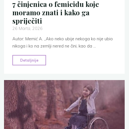
7 činjenica o femicidu koje
moramo znati i kako ga
spriječiti
26 Marta, 2026
Autor: Memić A. „Ako neko ubije nekoga ko nije ubio
nikoga i ko na zemlji nered ne čini, kao da …
"7
Detaljnije
činjenica
o
femicidu
koje
moramo
znati
i
kako
ga