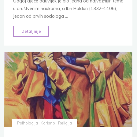
Odgoj djece oduvijek je bio jedna od najvažnijih tema
u društvenim naukama, a Ibn Haldun (1332–1406),
jedan od prvih sociologa …
"Odgojne
Detaljnije
metode
Ibn
Halduna
i
savremena
pedagogija
1
dio"
Psihologija
Korisno
Religija