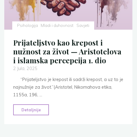
ime
Boga
3
dio"
Psihologija
Mladi i duhovnost
Savjeti
Prijateljstvo kao krepost i
nužnost za život — Aristotelova
i islamska percepcija 1. dio
2 Jula, 2025
“Prijateljstvo je krepost ili sadrži krepost, a uz to je
najnužnije za život.”(Aristotel, Nikomahova etika,
1155a, 196, …
"Prijateljstvo
Detaljnije
kao
krepost
i