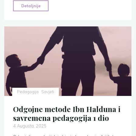
"Odgoj
Detaljnije
dječaka
i
djevojčica
u
islamu:
između
Objave,
biologije
i
kulture
1.
Pedagogija
Savjeti
dio"
Odgojne metode Ibn Halduna i
savremena pedagogija 1 dio
4 Augusta, 2025