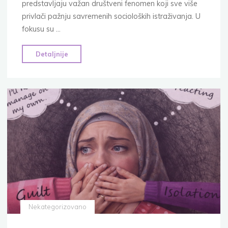
predstavljaju važan društveni fenomen koji sve više
privlači pažnju savremenih socioloških istraživanja. U
fokusu su …
"7
Detaljnije
činjenica
o
samohranom
roditeljstvu:
izazovi,
statistike
i
islamska
perspektiva"
Nekategorizovano