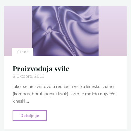
Kultura
Proizvodnja svile
8 Oktobra, 2013
Iako se ne svrstava u red četiri velika kineska izuma
(kompas, barut, papir i tisak), svila je možda najvećai
kineski …
"Proizvodnja
Detaljnije
svile"