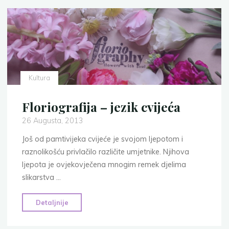
Kultura
Floriografija – jezik cvijeća
26 Augusta, 2013
Još od pamtivijeka cvijeće je svojom ljepotom i
raznolikošću privlačilo različite umjetnike. Njihova
ljepota je ovjekovječena mnogim remek djelima
slikarstva …
"Floriografija
Detaljnije
–
jezik