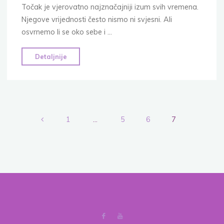
Točak je vjerovatno najznačajniji izum svih vremena.
Njegove vrijednosti često nismo ni svjesni. Ali
osvrnemo li se oko sebe i …
"Da
Detaljnije
li
znate
ko
je
izumio
1
…
5
6
7
prvi
Posts
točak
na
pagination
svijetu?"