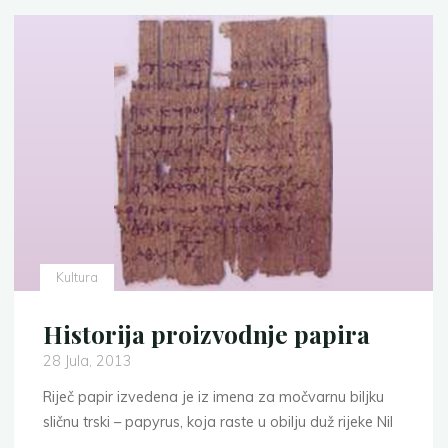
cvijeća"
Kultura
Historija proizvodnje papira
28 Jula, 2013
Riječ papir izvedena je iz imena za močvarnu biljku
sličnu trski – papyrus, koja raste u obilju duž rijeke Nil
…