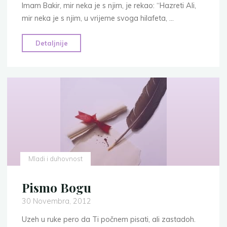
Imam Bakir, mir neka je s njim, je rekao: “Hazreti Ali,
mir neka je s njim, u vrijeme svoga hilafeta, …
"Mladi
Detaljnije
uživaju
u
ljepoti"
Mladi i duhovnost
Pismo Bogu
30 Novembra, 2012
Uzeh u ruke pero da Ti počnem pisati, ali zastadoh.