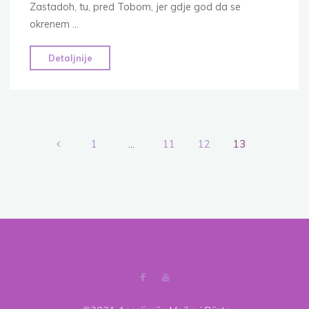
Zastadoh, tu, pred Tobom, jer gdje god da se
okrenem …
"Pismo
Detaljnije
Bogu"
1
…
11
12
13
Posts
pagination