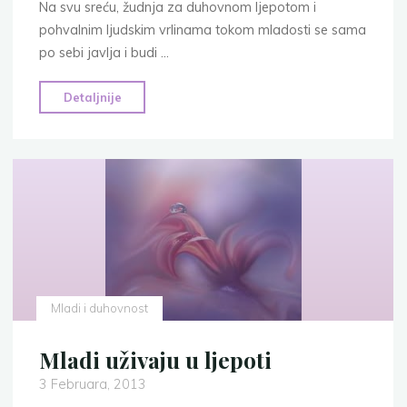
Na svu sreću, žudnja za duhovnom ljepotom i
pohvalnim ljudskim vrlinama tokom mladosti se sama
po sebi javlja i budi …
"Želja
Detaljnije
mladih
za
duhovnom
ljepotom"
Mladi i duhovnost
Mladi uživaju u ljepoti
3 Februara, 2013