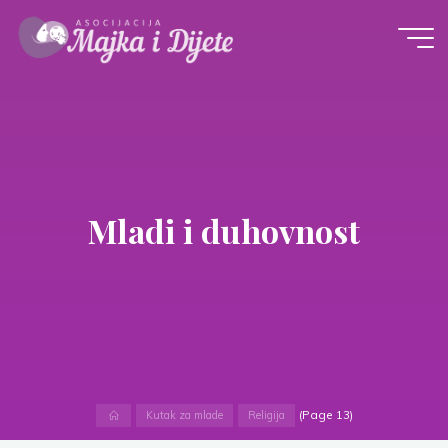
Skip
to
content
Mladi i duhovnost
Home
(Page 13)
Kutak za mlade
Religija