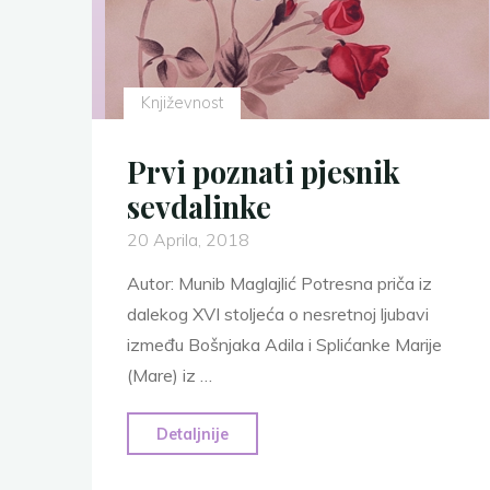
Književnost
Prvi poznati pjesnik
sevdalinke
20 Aprila, 2018
Autor: Munib Maglajlić Potresna priča iz
dalekog XVI stoljeća o nesretnoj ljubavi
između Bošnjaka Adila i Splićanke Marije
(Mare) iz …
"Prvi
Detaljnije
poznati