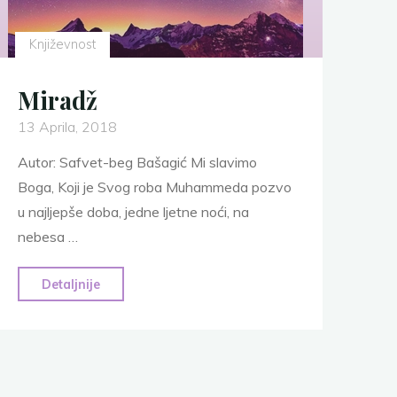
Književnost
Miradž
13 Aprila, 2018
Autor: Safvet-beg Bašagić Mi slavimo
Boga, Koji je Svog roba Muhammeda pozvo
u najljepše doba, jedne ljetne noći, na
nebesa …
"Miradž"
Detaljnije