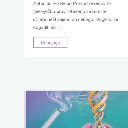
Autor: dr. Ivo Belan Provodite redovito
tjelovježbu, uravnoteženo se hranite i
učinite nešto lijepo za nekoga. Moglo bi se
dogoditi da …
"Ljekovita
Detaljnije
moć
dobrih
djela"