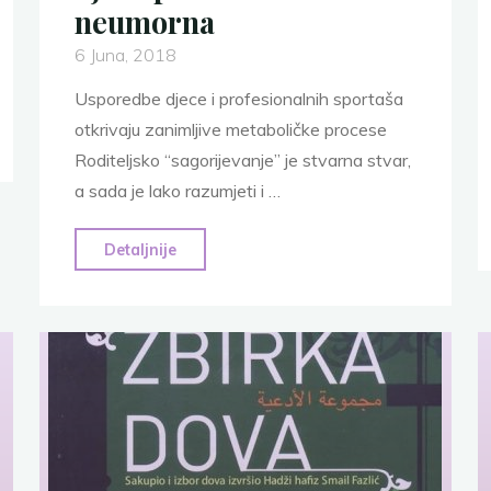
neumorna
6 Juna, 2018
Usporedbe djece i profesionalnih sportaša
otkrivaju zanimljive metaboličke procese
Roditeljsko “sagorijevanje” je stvarna stvar,
a sada je lako razumjeti i …
"Objašnjeno
Detaljnije
zašto
su
djeca
praktično
neumorna"