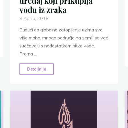
uređaj koji prikuplja
vodu iz zraka
8 Aprila, 2018
Budući da globalno zatopljenje uzima sve
više maha, mnoga područja na zemlji se već
suočavaju s nedostatkom pitke vode.
Prema …
"Znanstvenici
Detaljnije
napravili
uređaj
koji
prikuplja
vodu
iz
zraka"