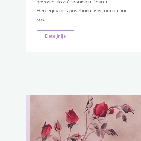
govori o ulozi čitaonica u Bosni i
Hercegovini, s posebnim osvrtom na one
koje …
"Tešanjske
Detaljnije
čitaonice"