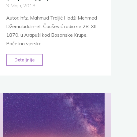
3 Maja, 2018
Autor: hfz. Mahmud Traljić Hadži Mehmed
Džemaluddin-ef. Čaušević rodio se 28. XII.
1870. u Arapuši kod Bosanske Krupe.
Početno vjersko …
"Džemaluddin
Detaljnije
Čaušević
(1870-
1938)"