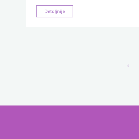
"Cigarette
Detaljnije
Smoking
and
Epigenetics"
Nav
čla