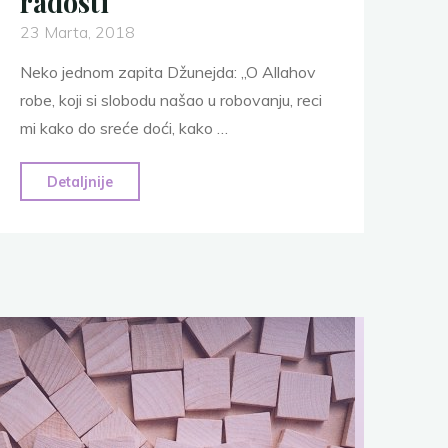
radosti
23 Marta, 2018
Neko jednom zapita Džunejda: „O Allahov
robe, koji si slobodu našao u robovanju, reci
mi kako do sreće doći, kako …
"Šejh
Detaljnije
Džunejd
o
sreći
i
radosti"