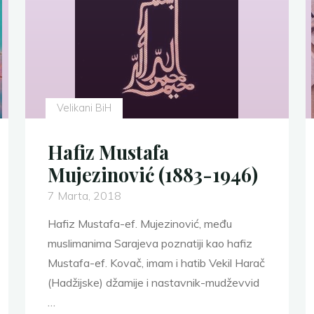
Velikani BiH
Hafiz Mustafa
Mujezinović (1883-1946)
7 Marta, 2018
Hafiz Mustafa-ef. Mujezinović, među
muslimanima Sarajeva poznatiji kao hafiz
Mustafa-ef. Kovač, imam i hatib Vekil Harač
(Hadžijske) džamije i nastavnik-mudževvid
…