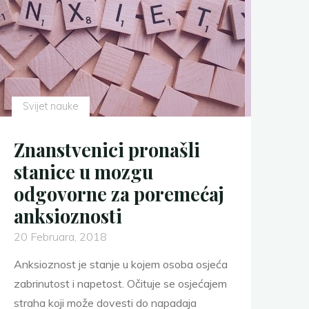
Svijet nauke
Znanstvenici pronašli
stanice u mozgu
odgovorne za poremećaj
anksioznosti
20 Februara, 2018
Anksioznost je stanje u kojem osoba osjeća
zabrinutost i napetost. Očituje se osjećajem
straha koji može dovesti do napadaja