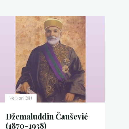
Velikani BiH
Džemaluddin Čaušević
(1870-1938)