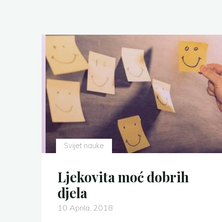
pjesnik
sevdalinke"
Svijet nauke
Ljekovita moć dobrih
djela
10 Aprila, 2018