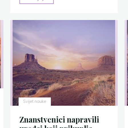
Smail
Fazlić
(1909-
1985)"
Svijet nauke
Znanstvenici napravili