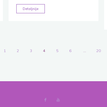
"Hafiz
Detaljnije
Mustafa
Mujezinović
(1883-
1946)"
1
2
3
4
5
6
…
20
igacija
ncima