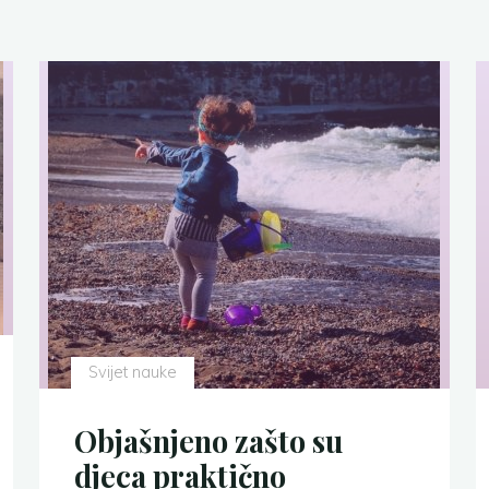
Svijet nauke
Objašnjeno zašto su
djeca praktično