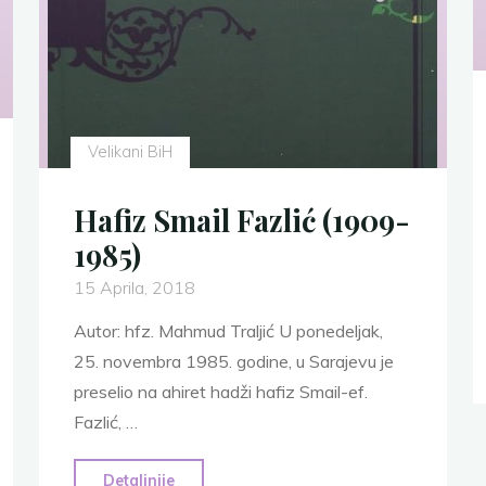
Velikani BiH
Hafiz Smail Fazlić (1909-
1985)
15 Aprila, 2018
Autor: hfz. Mahmud Traljić U ponedeljak,
25. novembra 1985. godine, u Sarajevu je
preselio na ahiret hadži hafiz Smail-ef.
Fazlić, …
"Hafiz
Detaljnije