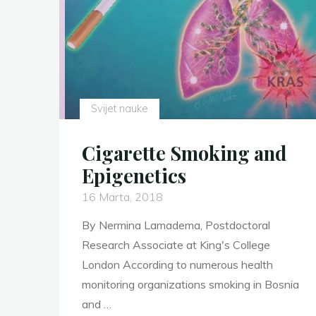
Svijet nauke
Cigarette Smoking and
Epigenetics
16 Marta, 2018
By Nermina Lamadema, Postdoctoral
Research Associate at King's College
London According to numerous health
monitoring organizations smoking in Bosnia
and …