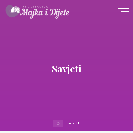
Skip
to
content
Savjeti
Home
(Page 61)