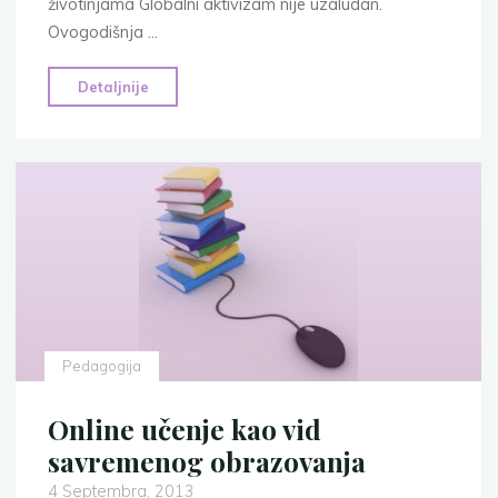
životinjama Globalni aktivizam nije uzaludan.
Ovogodišnja …
"Ogroman
Detaljnije
uspjeh
globalnog
aktivizma"
Pedagogija
Online učenje kao vid
savremenog obrazovanja
4 Septembra, 2013