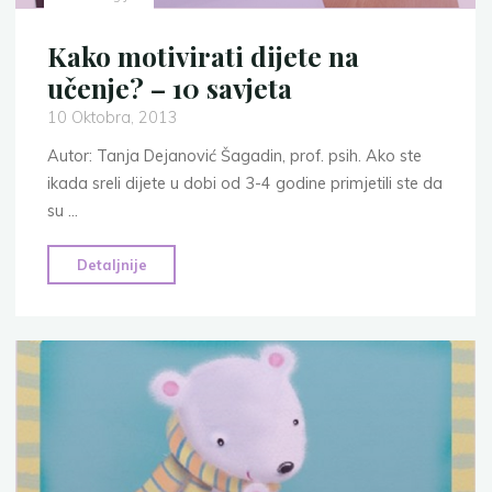
Kako motivirati dijete na
učenje? – 10 savjeta
10 Oktobra, 2013
Autor: Tanja Dejanović Šagadin, prof. psih. Ako ste
ikada sreli dijete u dobi od 3-4 godine primjetili ste da
su …
"Kako
Detaljnije
motivirati
dijete
na
učenje?
–
10
savjeta"