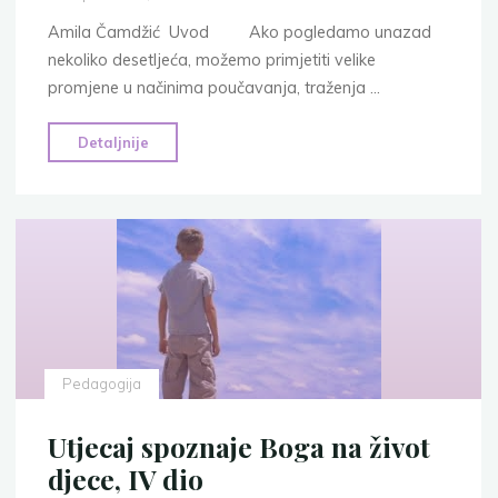
Amila Čamdžić Uvod Ako pogledamo unazad
nekoliko desetljeća, možemo primjetiti velike
promjene u načinima poučavanja, traženja …
"Online
Detaljnije
učenje
kao
vid
savremenog
obrazovanja"
Pedagogija
Utjecaj spoznaje Boga na život
djece, IV dio