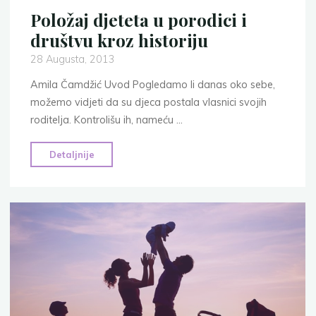
Položaj djeteta u porodici i
društvu kroz historiju
28 Augusta, 2013
Amila Čamdžić Uvod Pogledamo li danas oko sebe,
možemo vidjeti da su djeca postala vlasnici svojih
roditelja. Kontrolišu ih, nameću …
"Položaj
Detaljnije
djeteta
u
porodici
i
društvu
kroz
historiju"