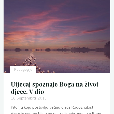
Pedagogija
Utjecaj spoznaje Boga na život
djece, V dio
16 Septembra, 2013
Pitanja koja postavlja većina djece Radoznalost
djece je veoma bitna na putu sticanja znanja o Bogu,