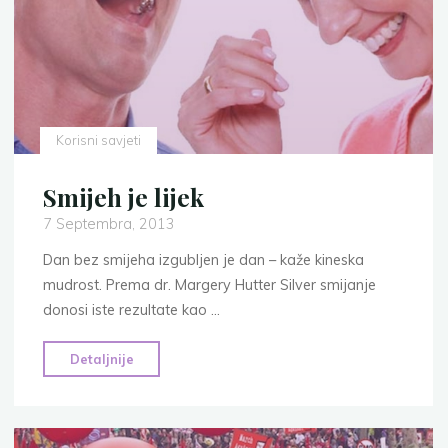
mreže"
Korisni savjeti
Smijeh je lijek
7 Septembra, 2013
Dan bez smijeha izgubljen je dan – kaže kineska
mudrost. Prema dr. Margery Hutter Silver smijanje
donosi iste rezultate kao …
"Smijeh
Detaljnije
je
lijek"