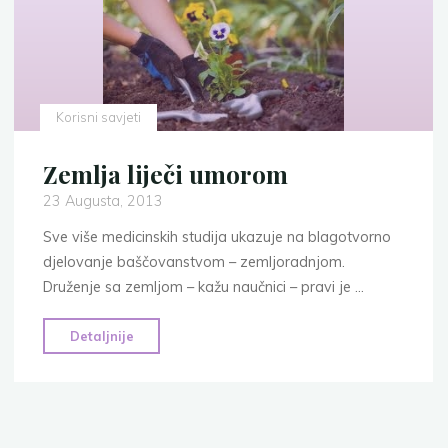
dijete,
jeste
li
naučili
kako
Korisni savjeti
voljeti?"
Zemlja liječi umorom
23 Augusta, 2013
Sve više medicinskih studija ukazuje na blagotvorno
djelovanje baščovanstvom – zemljoradnjom.
Druženje sa zemljom – kažu naučnici – pravi je …
"Zemlja
Detaljnije
liječi
umorom"