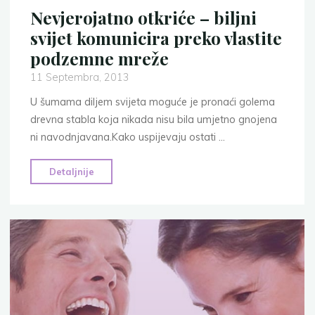
Nevjerojatno otkriće – biljni
svijet komunicira preko vlastite
podzemne mreže
11 Septembra, 2013
U šumama diljem svijeta moguće je pronaći golema
drevna stabla koja nikada nisu bila umjetno gnojena
ni navodnjavana.Kako uspijevaju ostati …
"Nevjerojatno
Detaljnije
otkriće
–
biljni
svijet
komunicira
preko
vlastite
podzemne