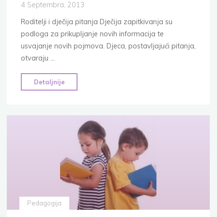
4 Septembra, 2013
Roditelji i dječija pitanja Dječija zapitkivanja su
podloga za prikupljanje novih informacija te
usvajanje novih pojmova. Djeca, postavljajući pitanja,
otvaraju …
"Utjecaj
Detaljnije
spoznaje
Boga
na
život
djece,
IV
dio"
Pedagogija