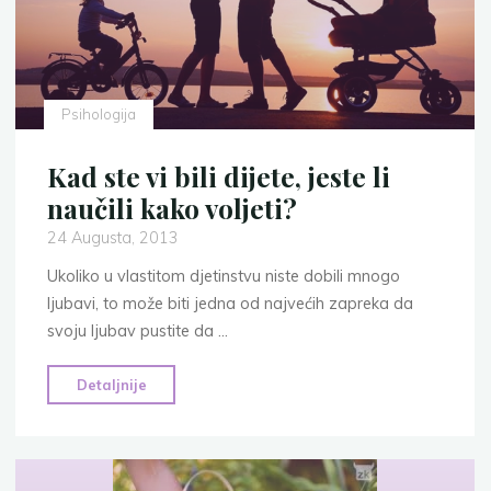
Psihologija
Kad ste vi bili dijete, jeste li
naučili kako voljeti?
24 Augusta, 2013
Ukoliko u vlastitom djetinstvu niste dobili mnogo
ljubavi, to može biti jedna od najvećih zapreka da
svoju ljubav pustite da …
"Kad
Detaljnije
ste
vi
bili