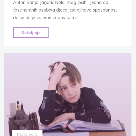
Autor: Sanja Jagarić Nola, mag. psih. Jedna od
fascinantnih osobina djece jest njihova sposobnost
da se dulje vrijeme zabavljaju s …
"O
Detaljnije
potrebi
da
obasipamo
djecu
igračkama
i
novim
stvarima"
Psihologija