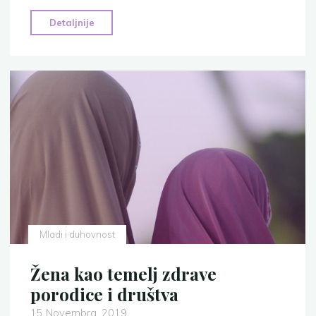
"Sedam
Detaljnije
izuzetnih
činjenica
o
Hatidži,
supruzi
Allahovog
Poslanika"
Mladi i duhovnost
Žena kao temelj zdrave
porodice i društva
15 Novembra, 2019