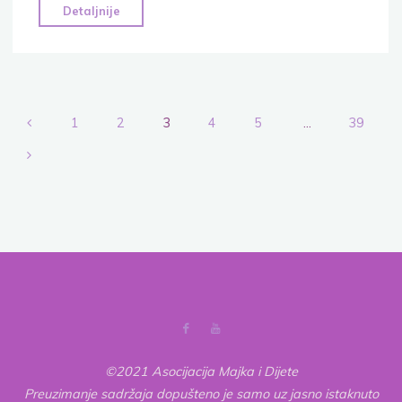
"Mrzi
Detaljnije
deset
osobina
kod
deset
duša"
1
2
3
4
5
…
39
Posts
pagination
©2021 Asocijacija Majka i Dijete
Preuzimanje sadržaja dopušteno je samo uz jasno istaknuto