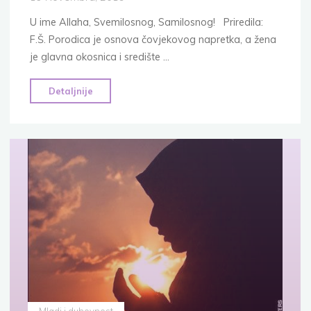
U ime Allaha, Svemilosnog, Samilosnog! Priredila:
F.Š. Porodica je osnova čovjekovog napretka, a žena
je glavna okosnica i središte …
"Žena
Detaljnije
kao
temelj
zdrave
porodice
i
društva"