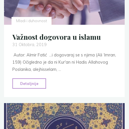
Mladi i duhovnost
Važnost dogovora u islamu
31 Oktobra, 2019
Autor: Almir Fatić …i dogovaraj se s njima (Ali ‘Imran,
159) Očigledno je da ni Kur'an ni Hadis Allahovog
Poslanika, alejhisselam, …
"Važnost
Detaljnije
dogovora
u
islamu"