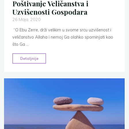
Poštivanje Veličanstva i
Uzvišenosti Gospodara
26 Maja, 2020
“O Ebu Zerre, drži velikim u svome srcu uzvišenost i
veličanstvo Allaha i nemoj Ga olahko spominjati kao
što Ga …
"Poštivanje
Detaljnije
Veličanstva
i
Uzvišenosti
Gospodara"