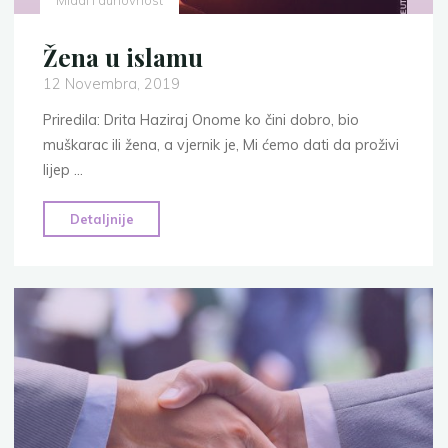
Mladi i duhovnost
Žena u islamu
12 Novembra, 2019
Priredila: Drita Haziraj Onome ko čini dobro, bio
muškarac ili žena, a vjernik je, Mi ćemo dati da proživi
lijep …
"Žena
Detaljnije
u
islamu"