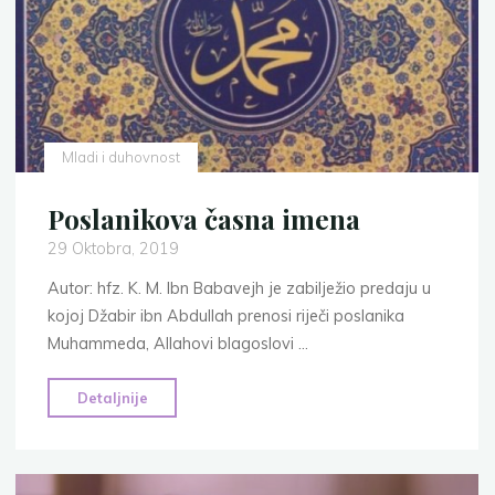
Mladi i duhovnost
Poslanikova časna imena
29 Oktobra, 2019
Autor: hfz. K. M. Ibn Babavejh je zabilježio predaju u
kojoj Džabir ibn Abdullah prenosi riječi poslanika
Muhammeda, Allahovi blagoslovi …
"Poslanikova
Detaljnije
časna
imena"