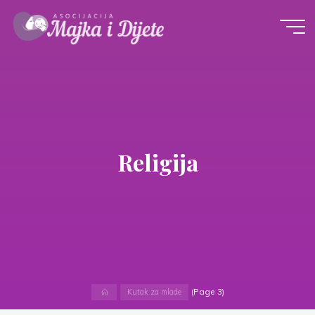
Skip
to
content
Religija
Home
(Page 3)
Kutak za mlade