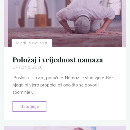
Mladi i duhovnost
Položaj i vrijednost namaza
17 Aprila, 2020
Poslanik, s.a.v.a., poručuje: Namaz je stub vjere. Bez
njega bi vjera propala, ali ono što se govori i
spominje u …
"Položaj
Detaljnije
i
vrijednost
namaza"