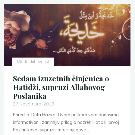
Mladi i duhovnost
Sedam izuzetnih činjenica o
Hatidži, supruzi Allahovog
Poslanika
27 Novembra, 2019
Priredila: Drita Haziraj Ovom prilikom vam donosimo
informativan i zanimljiv prilog o hazreti Hatidži, prvoj
Poslanikovoj supruzi i majci njegove …