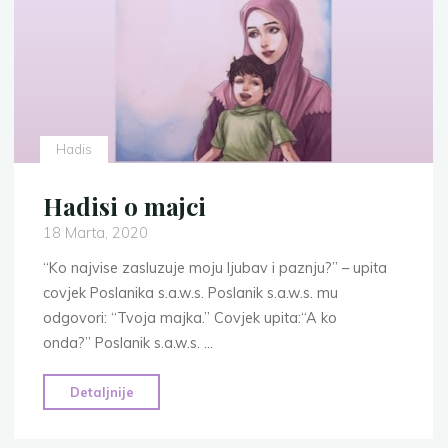
Hadis
Hadisi o majci
18 Marta, 2020
“Ko najvise zasluzuje moju ljubav i paznju?” – upita
covjek Poslanika s.a.w.s. Poslanik s.a.w.s. mu
odgovori: “Tvoja majka.” Covjek upita:“A ko
onda?” Poslanik s.a.w.s. …
"Hadisi
Detaljnije
o
majci"