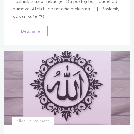
Poslanik, s.a.v.a., rekao je: “Da postoji bolji ibadet od
namaza, Allah bi ga naredio melecima.”[1] Poslanik,
s.a.v.a., kaže: “O …
"Vrijednost
Detaljnije
namaza"
Mladi i duhovnost